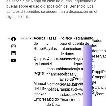
de servicio de Rappi en caso de dudas, inquietudes o
quejas sobre el uso o disposición del Beneficio. Los
canales disponibles se encuentran a disposición en el
siguiente
link
.
Acerca
Tasas
Política
Reglamento
Todos
de
y
para el
cuenta de
los
RappiPay
tarifas
tratamiento
ahorros
derecho
de datos
reserva
Quejas y
Defensoría
Reglamento
personales
–
reclamos
del
depósito de
©
consumidor
Manuales,
bajo monto
RappiP
PQRS
financiero
políticas y
Compañ
Términos y
aviso de
de
Manual
Notificaciones Judiciales
condiciones
privacidad
Financi
del Life-
notifica.rappipaycf@rappi.com
S.A
Hacker
www.rappipay.com
Estados
Empresas
Código
Financieros
de Ética