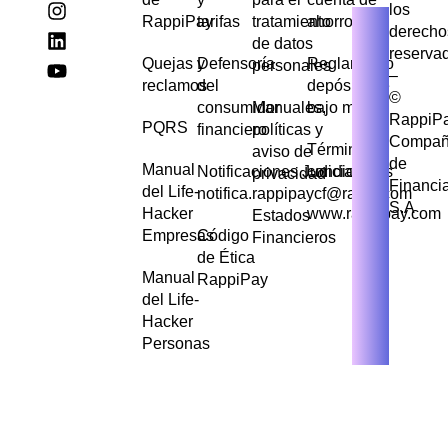
los
RappiPay
tarifas
tratamiento
ahorros
derecho
de datos
reserva
Quejas y
Defensoría
Reglamento
personales
–
reclamos
del
depósito de
©
consumidor
Manuales,
bajo monto
RappiP
PQRS
financiero
políticas y
Compañ
Términos y
aviso de
de
Manual
Notificaciones Judiciales
condiciones
privacidad
Financi
del Life-
notifica.rappipaycf@rappi.com
S.A
Hacker
www.rappipay.com
Estados
Empresas
Código
Financieros
de Ética
Manual
RappiPay
del Life-
Hacker
Personas