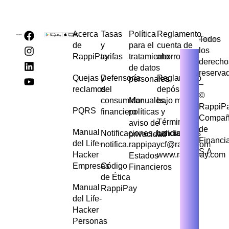
Acerca
Tasas
Política
Reglamento
Todos
de
y
para el
cuenta de
los
RappiPay
tarifas
tratamiento
ahorros
derecho
de datos
reserva
Quejas y
Defensoría
Reglamento
personales
–
reclamos
del
depósito de
©
consumidor
Manuales,
bajo monto
RappiP
PQRS
financiero
políticas y
Compañ
Términos y
aviso de
de
Manual
Notificaciones Judiciales
condiciones
privacidad
Financi
del Life-
notifica.rappipaycf@rappi.com
S.A
Hacker
www.rappipay.com
Estados
Empresas
Código
Financieros
de Ética
Manual
RappiPay
del Life-
Hacker
Personas