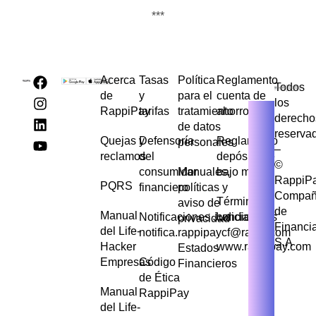
***
Acerca
Tasas
Política
Reglamento
Todos
de
y
para el
cuenta de
los
RappiPay
tarifas
tratamiento
ahorros
derecho
de datos
reserva
Quejas y
Defensoría
Reglamento
personales
–
reclamos
del
depósito de
©
consumidor
Manuales,
bajo monto
RappiP
PQRS
financiero
políticas y
Compañ
Términos y
aviso de
de
Manual
Notificaciones Judiciales
condiciones
privacidad
Financi
del Life-
notifica.rappipaycf@rappi.com
S.A
Hacker
www.rappipay.com
Estados
Empresas
Código
Financieros
de Ética
Manual
RappiPay
del Life-