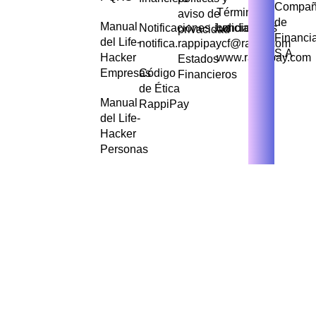
Compañ
Términos y
aviso de
de
Manual
Notificaciones Judiciales
condiciones
privacidad
Financi
del Life-
notifica.rappipaycf@rappi.com
S.A
Hacker
www.rappipay.com
Estados
Empresas
Código
Financieros
de Ética
Manual
RappiPay
del Life-
Hacker
Personas