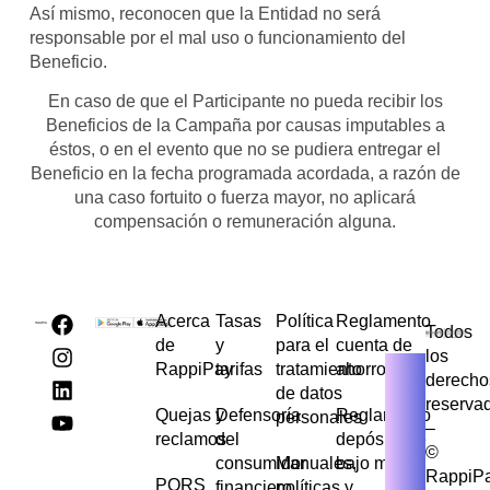
Así mismo, reconocen que la Entidad no será
responsable por el mal uso o funcionamiento del
Beneficio.
En caso de que el Participante no pueda recibir los
Beneficios de la Campaña por causas imputables a
éstos, o en el evento que no se pudiera entregar el
Beneficio en la fecha programada acordada, a razón de
una caso fortuito o fuerza mayor, no aplicará
compensación o remuneración alguna.
Acerca
Tasas
Política
Reglamento
Todos
de
y
para el
cuenta de
los
RappiPay
tarifas
tratamiento
ahorros
derecho
de datos
reserva
Quejas y
Defensoría
Reglamento
personales
–
reclamos
del
depósito de
©
consumidor
Manuales,
bajo monto
RappiP
PQRS
financiero
políticas y