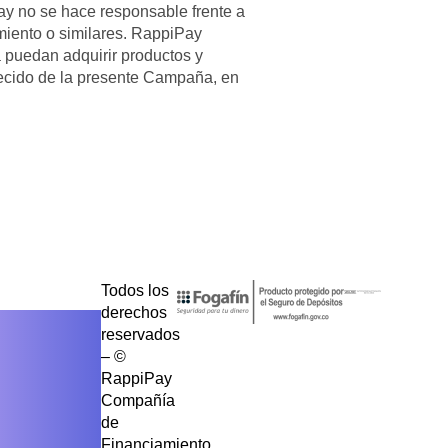
ay no se hace responsable frente a
miento o similares. RappiPay
a puedan adquirir productos y
recido de la presente Campaña, en
Todos los
derechos
reservados
– ©
RappiPay
Compañía
de
Financiamiento