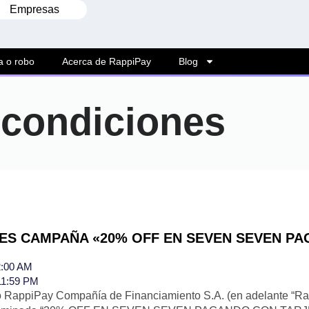
Empresas
a o robo
Acerca de RappiPay
Blog
 condiciones
ES CAMPAÑA «20% OFF EN SEVEN SEVEN P
2:00 AM
11:59 PM
 RappiPay Compañía de Financiamiento S.A. (en adelante “Rap