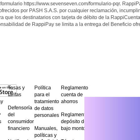
l formulario https://www.sevenseven.com/formulario-pqr. RappiP
ofrecidos por PASH S.A.S. por cualquier reclamación, incumpli
a que los destinatarios con tarjeta de débito de la RappiCuent
nsabilidad de RappiPay se limita a la entrega del Beneficio of
Tasas y
Política
Reglamento
tarifas
para el
cuenta de
ay
tratamiento
ahorros
Defensoría
de datos
y
del
Reglamento
personales
s
consumidor
depósito de
financiero
Manuales,
bajo monto
políticas y