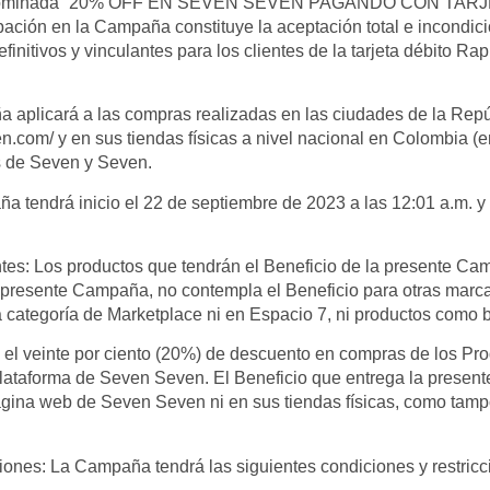
 denominada “20% OFF EN SEVEN SEVEN PAGANDO CON TAR
pación en la Campaña constituye la aceptación total e incondic
finitivos y vinculantes para los clientes de la tarjeta débito 
 aplicará a las compras realizadas en las ciudades de la Rep
en.com/ y en sus tiendas físicas a nivel nacional en Colombia 
ts de Seven y Seven.
endrá inicio el 22 de septiembre de 2023 a las 12:01 a.m. y f
s: Los productos que tendrán el Beneficio de la presente Cam
presente Campaña, no contempla el Beneficio para otras marca
 categoría de Marketplace ni en Espacio 7, ni productos como 
el veinte por ciento (20%) de descuento en compras de los Pr
Plataforma de Seven Seven. El Beneficio que entrega la prese
página web de Seven Seven ni en sus tiendas físicas, como tam
ones: La Campaña tendrá las siguientes condiciones y restricc