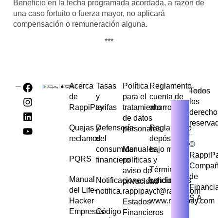
Beneficio en la fecha programada acordada, a razón de
una caso fortuito o fuerza mayor, no aplicará
compensación o remuneración alguna.
***
Acerca
Tasas
Política
Reglamento
Todos
de
y
para el
cuenta de
los
RappiPay
tarifas
tratamiento
ahorros
derecho
de datos
reserva
Quejas y
Defensoría
Reglamento
personales
–
reclamos
del
depósito de
©
consumidor
Manuales,
bajo monto
RappiP
PQRS
financiero
políticas y
Compañ
Términos y
aviso de
de
Manual
Notificaciones Judiciales
condiciones
privacidad
Financi
del Life-
notifica.rappipaycf@rappi.com
S.A
Hacker
www.rappipay.com
Estados
Empresas
Código
Financieros