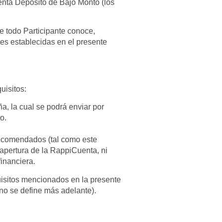
enta Depósito de Bajo Monto (los
e todo Participante conoce,
nes establecidas en el presente
uisitos:
a, la cual se podrá enviar por
o.
Recomendados (tal como este
apertura de la RappiCuenta, ni
financiera.
quisitos mencionados en la presente
ino se define más adelante).