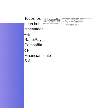
Todos los
derechos
reservados
– ©
RappiPay
Compañía
de
Financiamiento
S.A