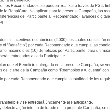
cibirá el Beneficio.
or los Recomendados, se pueden realizar a través de PSE, lin
de la RappiCard. No aplican para la presente Campaña, las re
nsferencias del Participante al Recomendado), avances digital
appi.
dos mil incentivos económicos (2.000), los cuales consistirán
 el “Beneficio”) por cada Recomendado que cumpla las condicio
o máximo diez (10) Beneficios por Participante, para un máxi
erán entregados a cada Participante.
ptan que el Beneficio entregado en la presente Campaña, se v
és del cierre de la Campaña como “Reembolso a tu cuenta” con e
icio por cada Recomendado que cumpla la totalidad de los requ
transferible y se entregará únicamente al Participante.
detecte algún intento de fraude en la presente Campaña, se res