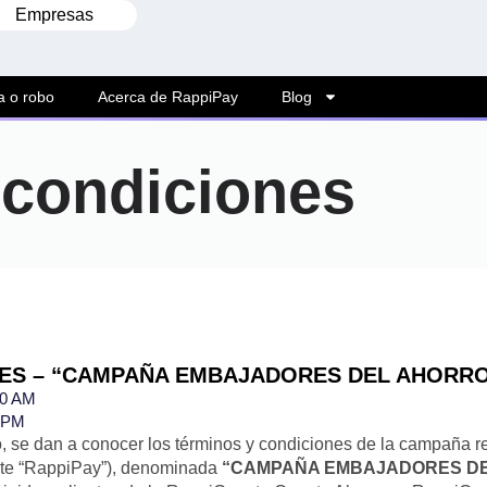
Empresas
a o robo
Acerca de RappiPay
Blog
 condiciones
ES – “CAMPAÑA EMBAJADORES DEL AHORRO
00 AM
9 PM
, se dan a conocer los términos y condiciones de la campaña
nte “RappiPay”), denominada
“CAMPAÑA EMBAJADORES DE