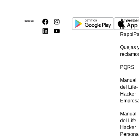
Acerca
de
RappiP
Quejas 
reclamo
PQRS
Manual
del Life-
Hacker
Empres
Manual
del Life-
Hacker
Persona