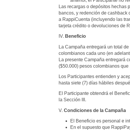
anterior, el Participante no re
Las recargas o depósitos hechas p
bancos, y redención de cashback 
a RappiCuenta (incluyendo las tra
tarjeta crédito o devoluciones de R
IV.
Beneficio
La Campaña entregará un total de 
colombianos cada uno (en adelante
La presente Campaña entregará com
($50.000) pesos colombianos que s
Los Participantes entienden y ace
hasta siete (7) días hábiles despu
El Participante obtendrá el Benef
la Sección III.
V.
Condiciones de la Campaña
El Beneficio es personal e in
En el supuesto que RappiPay 