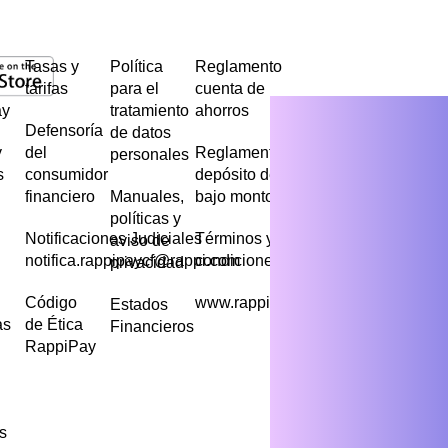
Tasas y
Política
Reglamento
tarifas
para el
cuenta de
ay
tratamiento
ahorros
Defensoría
de datos
y
del
Reglamento
personales
s
consumidor
depósito de
financiero
Manuales,
bajo monto
políticas y
Notificaciones Judiciales
Términos y
aviso de
notifica.rappipaycf@rappi.com
condiciones
privacidad
Código
www.rappipay.com
Estados
as
de Ética
Financieros
RappiPay
s