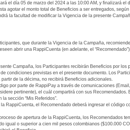
 el día 05 de marzo del 2024 a las 10:00 AM, y finalizará el dí
sta agotar el monto total de Beneficios a ser entregados, según 
rá la facultad de modificar la Vigencia de la presente Campa
articipantes, que durante la Vigencia de la Campaña, recomien
eseen abrir una RappiCuenta (en adelante, el “Recomendado”).
:
esente Campaña, los Participantes recibirán Beneficios por lo
d de condiciones previstas en el presente documento. Los Part
 partir de la décima, no recibirá Beneficios adicionales.
código por parte de RappiPay a través de comunicaciones (Emai
sidere pertinente), el cuál compartirá con sus Recomendados. E
la sección “Mis Referidos”.
e la RappiCuenta, el Recomendado deberá ingresar el código co
proceso de apertura de la RappiCuenta, los Recomendados tendr
do igual o superior a cien mil pesos colombianos ($100.000 CO