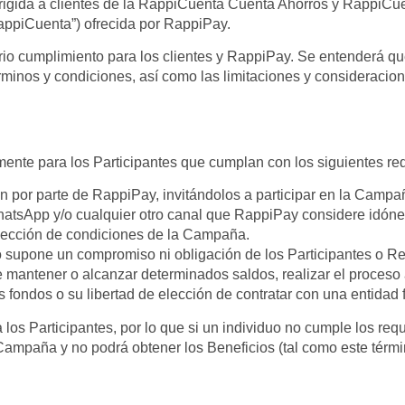
irigida a clientes de la RappiCuenta Cuenta Ahorros y RappiCu
“RappiCuenta”) ofrecida por RappiPay.
rio cumplimiento para los clientes y RappiPay. Se entenderá qu
rminos y condiciones, así como las limitaciones y consideracio
ente para los Participantes que cumplan con los siguientes req
 por parte de RappiPay, invitándolos a participar en la Campañ
atsApp y/o cualquier otro canal que RappiPay considere idóne
sección de condiciones de la Campaña.
o supone un compromiso ni obligación de los Participantes o 
 mantener o alcanzar determinados saldos, realizar el proceso 
s fondos o su libertad de elección de contratar con una entidad 
los Participantes, por lo que si un individuo no cumple los re
 Campaña y no podrá obtener los Beneficios (tal como este térm