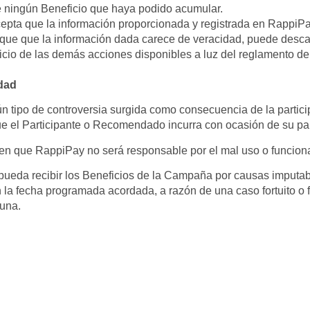
le ningún Beneficio que haya podido acumular.
cepta que la información proporcionada y registrada en RappiPay
que que la información dada carece de veracidad, puede descalif
cio de las demás acciones disponibles a luz del reglamento de
dad
n tipo de controversia surgida como consecuencia de la parti
que el Participante o Recomendado incurra con ocasión de su p
n que RappiPay no será responsable por el mal uso o funciona
pueda recibir los Beneficios de la Campaña por causas imputabl
n la fecha programada acordada, a razón de una caso fortuito o 
una.