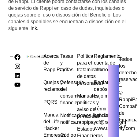
de Rappi. El cliente podrá contactarse con los canales
de servicio de Rappi en caso de dudas, inquietudes o
quejas sobre el uso o disposición del Beneficio. Los
canales disponibles se encuentran a disposición en el
siguiente
link
.
Acerca
Tasas
Política
Reglamento
Todos
de
y
para el
cuenta de
los
RappiPay
tarifas
tratamiento
ahorros
derecho
de datos
reserva
Quejas y
Defensoría
Reglamento
personales
–
reclamos
del
depósito de
©
consumidor
Manuales,
bajo monto
RappiP
PQRS
financiero
políticas y
Compañ
Términos y
aviso de
de
Manual
Notificaciones Judiciales
condiciones
privacidad
Financi
del Life-
notifica.rappipaycf@rappi.com
S.A
Hacker
www.rappipay.com
Estados
Empresas
Código
Financieros