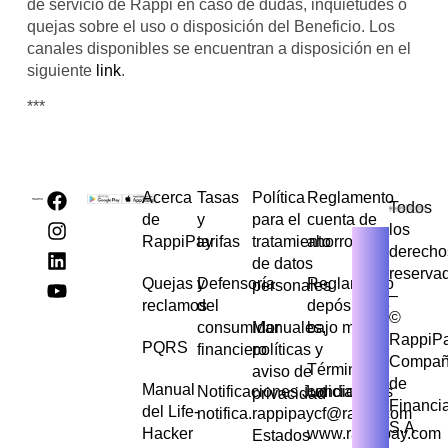
de servicio de Rappi en caso de dudas, inquietudes o
quejas sobre el uso o disposición del Beneficio. Los
canales disponibles se encuentran a disposición en el
siguiente
link
.
***
Acerca
Tasas
Política
Reglamento
Todos
de
y
para el
cuenta de
los
RappiPay
tarifas
tratamiento
ahorros
derecho
de datos
reserva
Quejas y
Defensoría
Reglamento
personales
–
reclamos
del
depósito de
©
consumidor
Manuales,
bajo monto
RappiP
PQRS
financiero
políticas y
Compañ
Términos y
aviso de
de
Manual
Notificaciones Judiciales
condiciones
privacidad
Financi
del Life-
notifica.rappipaycf@rappi.com
S.A
Hacker
www.rappipay.com
Estados