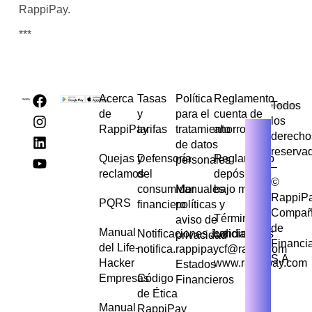
RappiPay.
***
Acerca
Tasas
Política
Reglamento
Todos
de
y
para el
cuenta de
los
RappiPay
tarifas
tratamiento
ahorros
derecho
de datos
reserva
Quejas y
Defensoría
Reglamento
personales
–
reclamos
del
depósito de
©
consumidor
Manuales,
bajo monto
RappiP
PQRS
financiero
políticas y
Compañ
Términos y
aviso de
de
Manual
Notificaciones Judiciales
condiciones
privacidad
Financi
del Life-
notifica.rappipaycf@rappi.com
S.A
Hacker
www.rappipay.com
Estados
Empresas
Código
Financieros
de Ética
Manual
RappiPay