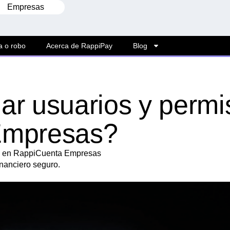
Empresas
a o robo
Acerca de RappiPay
Blog
r usuarios y permi
Empresas?
ios en RappiCuenta Empresas
inanciero seguro.