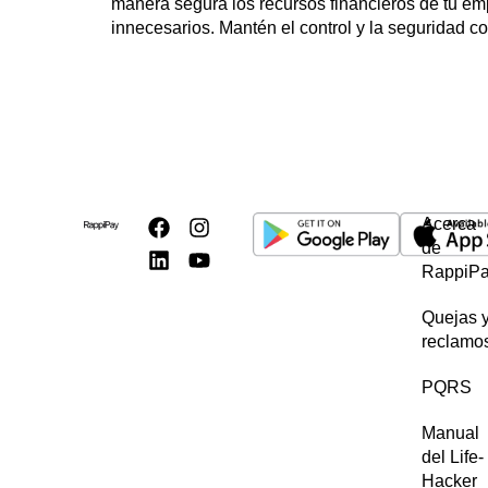
manera segura los recursos financieros de tu emp
innecesarios. Mantén el control y la seguridad
Acerca
de
RappiP
Quejas 
reclamo
PQRS
Manual
del Life-
Hacker