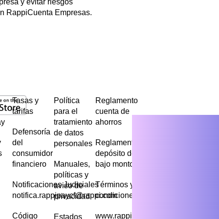
resa y evitar riesgos
 con RappiCuenta Empresas.
Tasas y
Política
Reglamento
tarifas
para el
cuenta de
ay
tratamiento
ahorros
Defensoría
de datos
y
del
Reglamento
personales
s
consumidor
depósito de
financiero
Manuales,
bajo monto
políticas y
Notificaciones Judiciales
Términos y
aviso de
notifica.rappipaycf@rappi.com
condiciones
privacidad
Código
www.rappipay.com
Estados