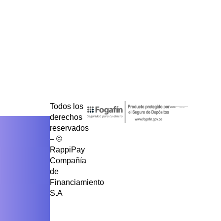
Todos los
derechos
reservados
– ©
RappiPay
Compañía
de
Financiamiento
S.A