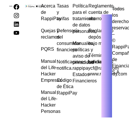
Acerca
Tasas
Política
Reglamento
Todos
de
y
para el
cuenta de
los
RappiPay
tarifas
tratamiento
ahorros
derecho
de datos
reserva
Quejas y
Defensoría
Reglamento
personales
–
reclamos
del
depósito de
©
consumidor
Manuales,
bajo monto
RappiP
PQRS
financiero
políticas y
Compañ
Términos y
aviso de
de
Manual
Notificaciones Judiciales
condiciones
privacidad
Financi
del Life-
notifica.rappipaycf@rappi.com
S.A
Hacker
www.rappipay.com
Estados
Empresas
Código
Financieros
de Ética
Manual
RappiPay
del Life-
Hacker
Personas