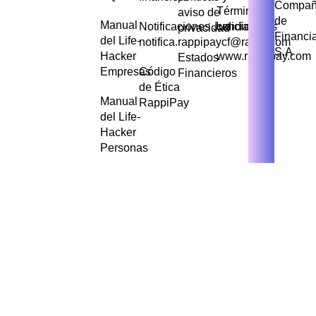
Compañ
Términos y
aviso de
de
Manual
Notificaciones Judiciales
condiciones
privacidad
Financi
del Life-
notifica.rappipaycf@rappi.com
S.A
Hacker
www.rappipay.com
Estados
Empresas
Código
Financieros
de Ética
Manual
RappiPay
del Life-
Hacker
Personas