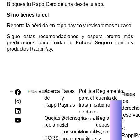
Bloquea tu RappiCard de una desde tu app.
Si no tienes tu cel
Reporta la pérdida en rappipay.co y revisaremos tu caso.
Sigue estas recomendaciones y espera pronto más
predicciones para cuidar tu
Futuro Seguro
con tus
productos RappiPay.
Acerca
Tasas
Política
Reglamento
Todos
de
y
para el
cuenta de
los
RappiPay
tarifas
tratamiento
ahorros
derecho
de datos
reserva
Quejas y
Defensoría
Reglamento
personales
–
reclamos
del
depósito de
©
consumidor
Manuales,
bajo monto
RappiP
PQRS
financiero
políticas y