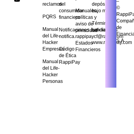
–
reclamos
del
depósito de
©
consumidor
Manuales,
bajo monto
RappiP
PQRS
financiero
políticas y
Compañ
Términos y
aviso de
de
Manual
Notificaciones Judiciales
condiciones
privacidad
Financi
del Life-
notifica.rappipaycf@rappi.com
S.A
Hacker
www.rappipay.com
Estados
Empresas
Código
Financieros
de Ética
Manual
RappiPay
del Life-
Hacker
Personas