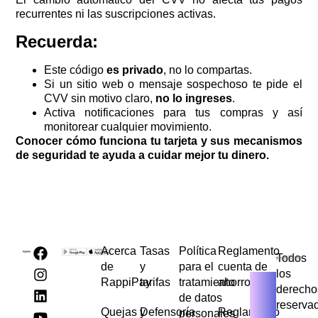
recurrentes ni las suscripciones activas.
Recuerda:
Este código
es privado
, no lo compartas.
Si un sitio web o mensaje sospechoso te pide el
CVV sin motivo claro,
no lo ingreses
.
Activa notificaciones para tus compras y así
monitorear cualquier movimiento.
Conocer cómo funciona tu tarjeta y sus mecanismos
de seguridad te ayuda a cuidar mejor tu dinero.
Acerca
Tasas
Política
Reglamento
Todos
de
y
para el
cuenta de
los
RappiPay
tarifas
tratamiento
ahorros
derecho
de datos
reserva
Quejas y
Defensoría
Reglamento
personales