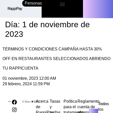
Personas
Empresas
Día:
1 de noviembre de
2023
TÉRMINOS Y CONDICIONES CAMPAÑA HASTA 30%
OFF EN RESTAURANTES SELECCIONADOS ABRIENDO
TU RAPPICUENTA
01 noviembre, 2023 12:00 AM
29 febrero, 2024 11:59 PM
Acerca
Tasas
Política
Reglamento
Todos
de
y
para el
cuenta de
los
RappiPay
tarifas
tratamiento
ahorros