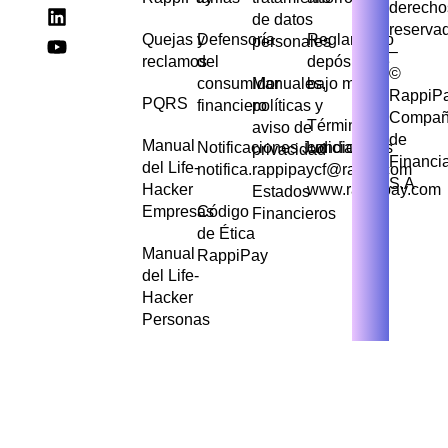
derecho
de datos
reserva
Quejas y
Defensoría
Reglamento
personales
–
reclamos
del
depósito de
©
consumidor
Manuales,
bajo monto
RappiP
PQRS
financiero
políticas y
Compañ
Términos y
aviso de
de
Manual
Notificaciones Judiciales
condiciones
privacidad
Financi
del Life-
notifica.rappipaycf@rappi.com
S.A
Hacker
www.rappipay.com
Estados
Empresas
Código
Financieros
de Ética
Manual
RappiPay
del Life-
Hacker
Personas