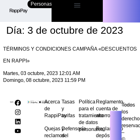
Personas
Empresas
Día:
3 de octubre de 2023
TÉRMINOS Y CONDICIONES CAMPAÑA «DESCUENTOS
EN RAPPI»
Martes, 03 octubre, 2023 12:01 AM
Domingo, 08 octubre, 2023 11:59 PM
Acerca
Tasas
Política
Reglamento
Todos
de
y
para el
cuenta de
los
RappiPay
tarifas
tratamiento
ahorros
derecho
de datos
reserva
Quejas y
Defensoría
Reglamento
personales
–
reclamos
del
depósito de
©