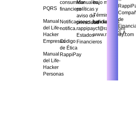
consumidor
Manuales,
bajo monto
RappiP
PQRS
financiero
políticas y
Compañ
Términos y
aviso de
de
Manual
Notificaciones Judiciales
condiciones
privacidad
Financi
del Life-
notifica.rappipaycf@rappi.com
S.A
Hacker
www.rappipay.com
Estados
Empresas
Código
Financieros
de Ética
Manual
RappiPay
del Life-
Hacker
Personas