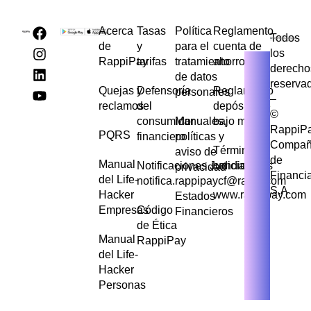
Acerca
Tasas
Política
Reglamento
Todos
de
y
para el
cuenta de
los
RappiPay
tarifas
tratamiento
ahorros
derecho
de datos
reserva
Quejas y
Defensoría
Reglamento
personales
–
reclamos
del
depósito de
©
consumidor
Manuales,
bajo monto
RappiP
PQRS
financiero
políticas y
Compañ
Términos y
aviso de
de
Manual
Notificaciones Judiciales
condiciones
privacidad
Financi
del Life-
notifica.rappipaycf@rappi.com
S.A
Hacker
www.rappipay.com
Estados
Empresas
Código
Financieros
de Ética
Manual
RappiPay
del Life-
Hacker
Personas